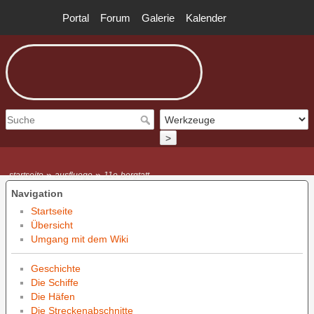
Portal
Forum
Galerie
Kalender
>
»
»
startseite
ausfluege
11e-bergtatt
Navigation
Startseite
Übersicht
Umgang mit dem Wiki
Geschichte
Die Schiffe
Die Häfen
Die Streckenabschnitte