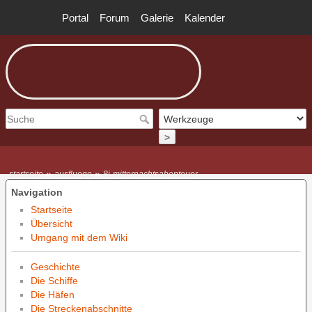
Portal
Forum
Galerie
Kalender
>
»
»
startseite
ausfluege
8i-mitternachtsabenteuer
Navigation
Startseite
Übersicht
Umgang mit dem Wiki
Geschichte
Die Schiffe
Die Häfen
Die Streckenabschnitte