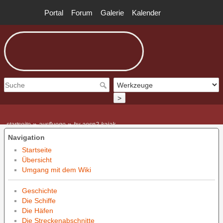
Portal
Forum
Galerie
Kalender
>
»
»
startseite
ausfluege
hv-aesn2-kajak
Navigation
Startseite
Übersicht
Umgang mit dem Wiki
Geschichte
Die Schiffe
Die Häfen
Die Streckenabschnitte