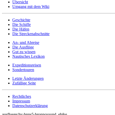
Übersicht
Umgang mit dem Wiki
Geschichte
Die Schiffe
Die Häfen
Die Streckenabschnitte
An- und Abreise
Die Ausflüge
Gut zu wissen
Nautisches Lexikon
Expeditionsreisen
Sondertouren
Letzte Änderungen
Zufällige Seite
Rechtliches
Impressum
Datenschutzerklärung
ausfluege:hv-bnns5-bronnoysund_ebike