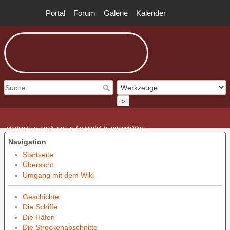
Portal
Forum
Galerie
Kalender
>
»
»
startseite
ausfluege
hv-kknb4-hundeschlitten
Navigation
Startseite
Übersicht
Umgang mit dem Wiki
Geschichte
Die Schiffe
Die Häfen
Die Streckenabschnitte