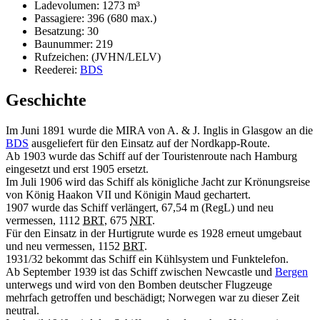
Ladevolumen: 1273 m³
Passagiere: 396 (680 max.)
Besatzung: 30
Baunummer: 219
Rufzeichen: (JVHN/LELV)
Reederei:
BDS
Geschichte
Im Juni 1891 wurde die MIRA von A. & J. Inglis in Glasgow an die
BDS
ausgeliefert für den Einsatz auf der Nordkapp-Route.
Ab 1903 wurde das Schiff auf der Touristenroute nach Hamburg
eingesetzt und erst 1905 ersetzt.
Im Juli 1906 wird das Schiff als königliche Jacht zur Krönungsreise
von König Haakon VII und Königin Maud gechartert.
1907 wurde das Schiff verlängert, 67,54 m (RegL) und neu
vermessen, 1112
BRT
, 675
NRT
.
Für den Einsatz in der Hurtigrute wurde es 1928 erneut umgebaut
und neu vermessen, 1152
BRT
.
1931/32 bekommt das Schiff ein Kühlsystem und Funktelefon.
Ab September 1939 ist das Schiff zwischen Newcastle und
Bergen
unterwegs und wird von den Bomben deutscher Flugzeuge
mehrfach getroffen und beschädigt; Norwegen war zu dieser Zeit
neutral.