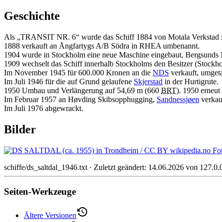
Geschichte
Als „TRANSIT NR. 6“ wurde das Schiff 1884 von Motala Verkstad in
1888 verkauft an Ångfartygs A/B Södra in RHEA umbenannt.
1904 wurde in Stockholm eine neue Maschine eingebaut, Bergsunds
1909 wechselt das Schiff innerhalb Stockholms den Besitzer (Stock
Im November 1945 für 600.000 Kronen an die
NDS
verkauft, umget
Im Juli 1946 für die auf Grund gelaufene
Skjerstad
in der Hurtigrute.
1950 Umbau und Verlängerung auf 54,69 m (660
BRT
). 1950 erneut
Im Februar 1957 an Høvding Skibsopphugging,
Sandnessjøen
verkau
Im Juli 1976 abgewrackt.
Bilder
schiffe/ds_saltdal_1946.txt
· Zuletzt geändert:
14.06.2026
von
127.0.
Seiten-Werkzeuge
Ältere Versionen