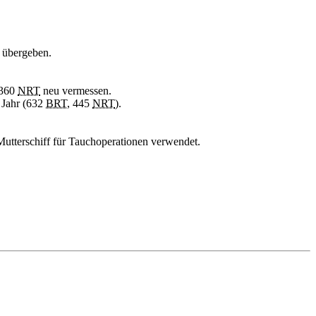
 übergeben.
360
NRT
neu vermessen.
 Jahr (632
BRT
, 445
NRT
).
tterschiff für Tauchoperationen verwendet.