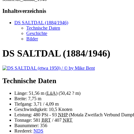
Inhaltsverzeichnis
DS SALTDAL (1884/1946)
Technische Daten
Geschichte
Bilder
DS SALTDAL (1884/1946)
Technische Daten
Länge: 51,56 m (
LüA
) (50,42 ? m)
Breite: 7,75 m
Tiefgang: 3,71 / 4,09 m
Geschwindigkeit: 10,5 Knoten
Leistung: 480 PSi - 93
NHP
(Motala Zweifach Verbund Dampf
Tonnage: 581
BRT
/ 407
NRT
Baunummer: 356
Reederei:
NDS