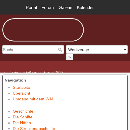
Portal
Forum
Galerie
Kalender
>
»
»
startseite
schiffe
ms_baroy_1952
Navigation
Startseite
Übersicht
Umgang mit dem Wiki
Geschichte
Die Schiffe
Die Häfen
Die Streckenabschnitte