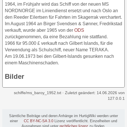
1964, im Frühjahr wird das Schiff von der neuen MS
NORDNORGE im Liniendienst ersetzt und nach Oslo an
den Reeder Eilertsen für Fahrten im Skagerrak verchartert.
Im August 1964 an Birger Svendsen & Sønner, Fredrikstad
verkauft, wurde aber 1965 von der
ODS
zurückgenommen, da eine Bezahlung nie stattfand.
1966 für 95.000 £ verkauft nach Gilbert Islands, für die
Verwendung als Schulschiff, neuer Name TERAKA.
Am 19.06.1973 bei den Gilbert-Islands gesunken nach
einem Maschinenschaden.
Bilder
schiffe/ms_baroy_1952.txt
· Zuletzt geändert:
14.06.2026
von
127.0.0.1
Sämtliche Beiträge und deren Anhänge im HurtigWiki werden unter
einer
CC BY-NC-SA 3.0
Lizenz veröffentlicht. Einzelheiten und
Ausnahmen sind unter
rechtliches:lizenz
zu finden.