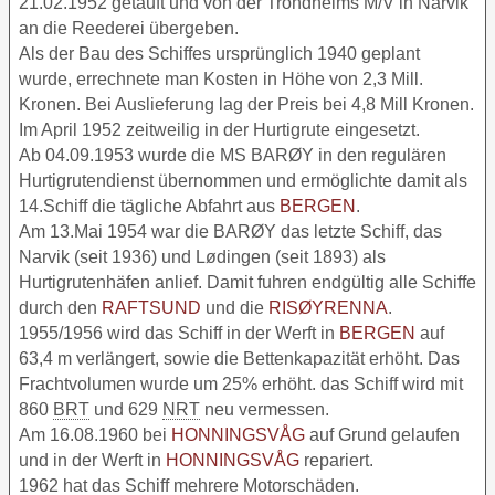
21.02.1952 getauft und von der Trondheims M/V in Narvik
an die Reederei übergeben.
Als der Bau des Schiffes ursprünglich 1940 geplant
wurde, errechnete man Kosten in Höhe von 2,3 Mill.
Kronen. Bei Auslieferung lag der Preis bei 4,8 Mill Kronen.
Im April 1952 zeitweilig in der Hurtigrute eingesetzt.
Ab 04.09.1953 wurde die MS BARØY in den regulären
Hurtigrutendienst übernommen und ermöglichte damit als
14.Schiff die tägliche Abfahrt aus
BERGEN
.
Am 13.Mai 1954 war die BARØY das letzte Schiff, das
Narvik (seit 1936) und Lødingen (seit 1893) als
Hurtigrutenhäfen anlief. Damit fuhren endgültig alle Schiffe
durch den
RAFTSUND
und die
RISØYRENNA
.
1955/1956 wird das Schiff in der Werft in
BERGEN
auf
63,4 m verlängert, sowie die Bettenkapazität erhöht. Das
Frachtvolumen wurde um 25% erhöht. das Schiff wird mit
860
BRT
und 629
NRT
neu vermessen.
Am 16.08.1960 bei
HONNINGSVÅG
auf Grund gelaufen
und in der Werft in
HONNINGSVÅG
repariert.
1962 hat das Schiff mehrere Motorschäden.