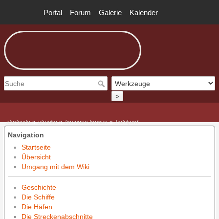
Portal
Forum
Galerie
Kalender
>
»
»
»
startseite
strecke
finnsnes-tromso
balsfjord
Navigation
Startseite
Übersicht
Umgang mit dem Wiki
Geschichte
Die Schiffe
Die Häfen
Die Streckenabschnitte