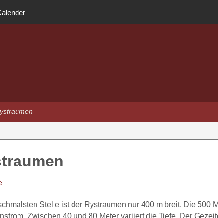
Kalender
rystraumen
straumen
e
schmalsten Stelle ist der Rystraumen nur 400 m breit. Die 500 M
nstrom. Zwischen 40 und 80 Meter variiert die Tiefe. Der Gezei