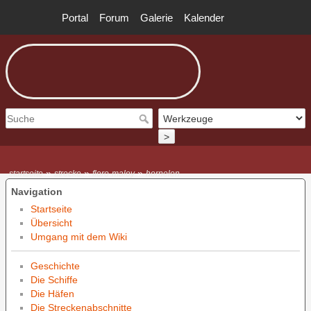
Portal
Forum
Galerie
Kalender
>
»
»
»
startseite
strecke
floro-maloy
hornelen
Navigation
Startseite
Übersicht
Umgang mit dem Wiki
Geschichte
Die Schiffe
Die Häfen
Die Streckenabschnitte