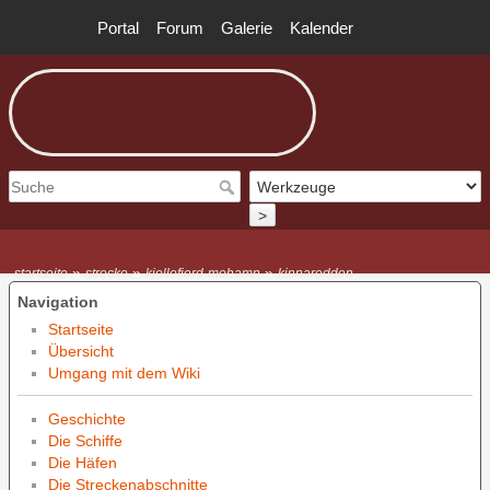
Portal
Forum
Galerie
Kalender
>
»
»
»
startseite
strecke
kjollefjord-mehamn
kinnarodden
Navigation
Startseite
Übersicht
Umgang mit dem Wiki
Geschichte
Die Schiffe
Die Häfen
Die Streckenabschnitte