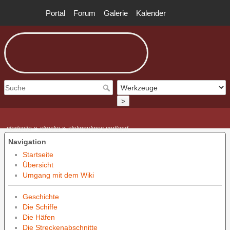
Portal
Forum
Galerie
Kalender
>
»
»
startseite
strecke
stokmarknes-sortland
Navigation
Startseite
Übersicht
Umgang mit dem Wiki
Geschichte
Die Schiffe
Die Häfen
Die Streckenabschnitte