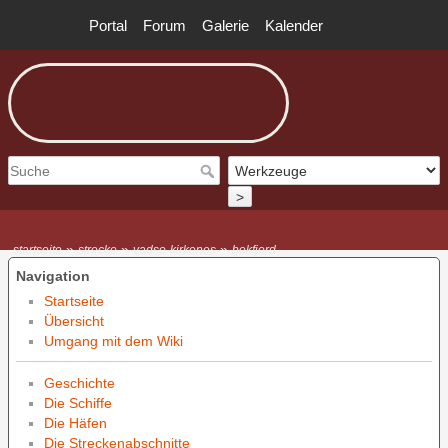
Portal
Forum
Galerie
Kalender
>
»
»
»
startseite
strecke
vadso-kirkenes
bokfjord
Navigation
Startseite
Übersicht
Umgang mit dem Wiki
Geschichte
Die Schiffe
Die Häfen
Die Streckenabschnitte