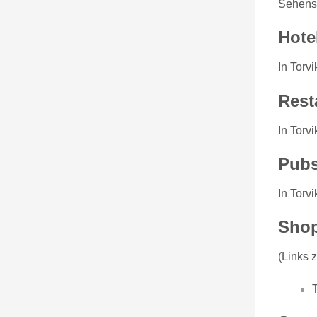
Sehensw
Hote
In Torv
Rest
In Torv
Pubs
In Torv
Sho
(Links 