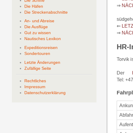
Die Schiffe
⇒
NÄC
Die Häfen
Die Streckenabschnitte
südgeh
An- und Abreise
⇐
LET
Die Ausflüge
⇒
NÄC
Gut zu wissen
Nautisches Lexikon
HR-I
Expeditionsreisen
Sondertouren
Torvik i
Letzte Änderungen
Zufällige Seite
Der
Tel: +4
Rechtliches
Impressum
Fahrpl
Datenschutzerklärung
Ankun
Abfahr
Aufent