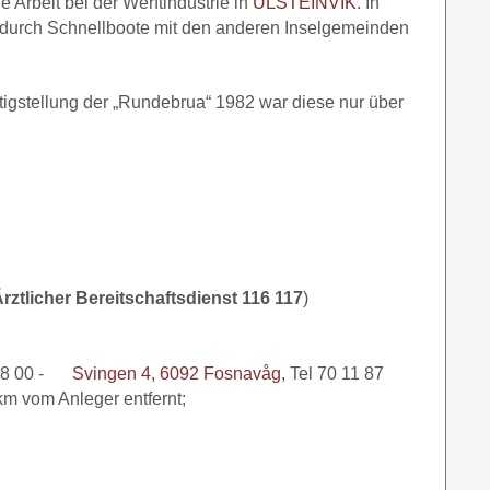
 Arbeit bei der Werftindustrie in
ULSTEINVIK
. In
ist durch Schnellboote mit den anderen Inselgemeinden
igstellung der „Rundebrua“ 1982 war diese nur über
ztlicher Bereitschaftsdienst 116 117
)
8 00 -
Svingen 4, 6092 Fosnavåg
, Tel 70 11 87
6km vom Anleger entfernt;