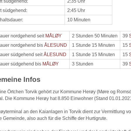
ft südgehend:
2:35 Uhr
rt südgehend:
2:45 Uhr
haltsdauer:
10 Minuten
dauer nordgehend seit
MÅLØY
2 Stunden 50 Minuten
39
dauer nordgehend bis
ÅLESUND
1 Stunde 15 Minuten
15
dauer südgehend seit
ÅLESUND
1 Stunde 15 Minuten
15
dauer südgehend bis
MÅLØY
3 Stunden
39
emeine Infos
ine Örtchen Torvik gehört zur Kommune Herøy (Møre og Romsdal
. Die Kommune Herøy hat 8.850 Einwohner (Stand 01.01.2021);
øyterminal an den Kaianlagen in Torvik dient zur Vermittlung von
 Gemeinde, also auch für die Schiffe der Hurtigrute.