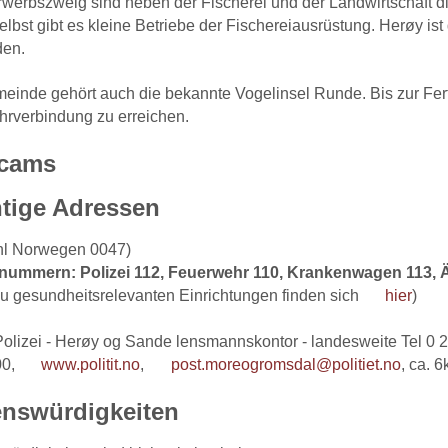
werbszweig sind neben der Fischerei und der Landwirtschaft die
selbst gibt es kleine Betriebe der Fischereiausrüstung. Herøy 
den.
einde gehört auch die bekannte Vogelinsel Runde. Bis zur Fert
hrverbindung zu erreichen.
cams
tige Adressen
hl Norwegen 0047)
nummern: Polizei 112, Feuerwehr 110, Krankenwagen 113, Är
zu gesundheitsrelevanten Einrichtungen finden sich
hier
)
Polizei - Herøy og Sande lensmannskontor - landesweite Tel 0 2
00,
www.politit.no
,
post.moreogromsdal@politiet.no
, ca. 
nswürdigkeiten