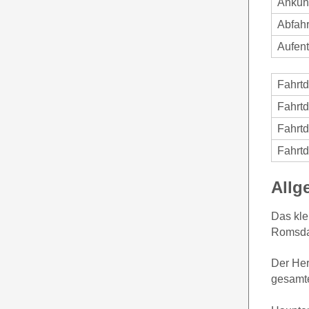
Ankun
Abfah
Aufent
Fahrt
Fahrt
Fahrt
Fahrt
Allg
Das kle
Romsdal
Der Her
gesamte