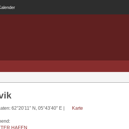
Kalender
vik
aten: 62°20'11″ N, 05°43'40″ E |
Karte
hend:
ZTER HAFEN