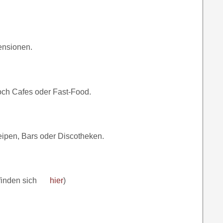
ensionen.
noch Cafes oder Fast-Food.
eipen, Bars oder Discotheken.
finden sich
hier
)