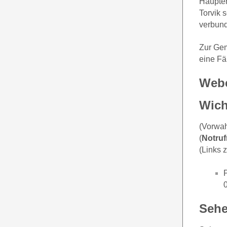
Haupter
Torvik 
verbun
Zur Gem
eine Fä
Web
Wich
(Vorwa
(
Notruf
(Links 
Sehe