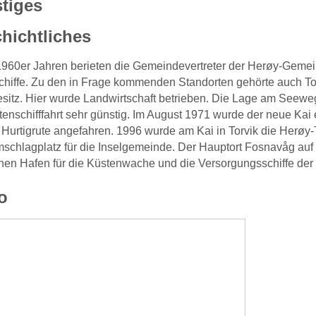
tiges
hichtliches
1960er Jahren berieten die Gemeindevertreter der Herøy-Gemei
chiffe. Zu den in Frage kommenden Standorten gehörte auch To
esitz. Hier wurde Landwirtschaft betrieben. Die Lage am Seew
tenschifffahrt sehr günstig. Im August 1971 wurde der neue Ka
 Hurtigrute angefahren. 1996 wurde am Kai in Torvik die Herøy
schlagplatz für die Inselgemeinde. Der Hauptort Fosnavåg auf 
chen Hafen für die Küstenwache und die Versorgungsschiffe der 
o