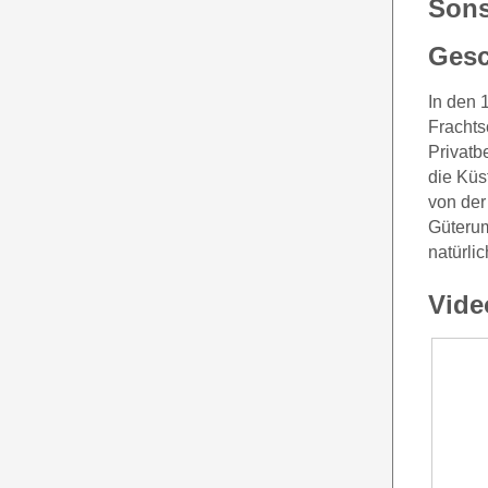
Sons
Gesc
In den 
Frachts
Privatb
die Küs
von der
Güterum
natürli
Vide