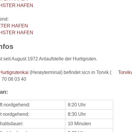
HSTER HAFEN
end:
ZTER HAFEN
HSTER HAFEN
nfos
st seit August 1972 Anlaufstelle der Hurtigruten.
Hurtigrutenkai
(Herøyterminal) befindet sicn in Torvik (
Torvik
7 70 08 03 40
an:
ft nordgehend:
8:20 Uhr
t nordgehend:
8:30 Uhr
haltsdauer:
10 Minuten