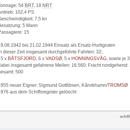
Tonnage: 54
BRT
, 18
NRT
Antrieb: 102,4 PS
Geschwindigkeit: 7,5 kn
Besatzung: 5 Mann
Passagiere: 15
19.08.1942 bis 21.02.1944 Einsatz als Ersatz-Hurtigruten
In dieser Zeit insgesamt durchgeführte Fahrten: 32;
15 x
BÅTSFJORD
, 6 x
VADSØ
, 5 x
HONNINGSVÅG
, sowie je 
dabei insgesamt gefahrene Meilen: 16.560; Fracht nordgehend: 1
gesamt: 500
1955 neuer Eigner: Sigmund Gottlibsen, Kårvikhamn/
TROMSØ
1976 aus dem Schiffsregister gelöscht
schif