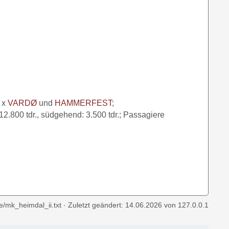
3 x
VARDØ
und
HAMMERFEST
;
2.800 tdr., südgehend: 3.500 tdr.; Passagiere
fe/mk_heimdal_ii.txt
· Zuletzt geändert:
14.06.2026
von
127.0.0.1