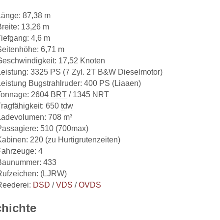
Länge: 87,38 m
Breite: 13,26 m
Tiefgang: 4,6 m
Seitenhöhe: 6,71 m
Geschwindigkeit: 17,52 Knoten
Leistung: 3325 PS (7 Zyl. 2T B&W Dieselmotor)
Leistung Bugstrahlruder: 400 PS (Liaaen)
Tonnage: 2604
BRT
/ 1345
NRT
Tragfähigkeit: 650
tdw
Ladevolumen: 708 m³
Passagiere: 510 (700max)
Kabinen: 220 (zu Hurtigrutenzeiten)
Fahrzeuge: 4
Baunummer: 433
Rufzeichen: (LJRW)
Reederei:
DSD
/
VDS
/
OVDS
hichte