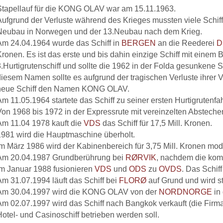
Stapellauf für die KONG OLAV war am 15.11.1963.
Aufgrund der Verluste während des Krieges mussten viele Schi
Neubau in Norwegen und der 13.Neubau nach dem Krieg.
Am 24.04.1964 wurde das Schiff in
BERGEN
an die Reederei
D
Kronen. Es ist das erste und bis dahin einzige Schiff mit einem 
3.Hurtigrutenschiff und sollte die 1962 in der Folda gesunkene
diesem Namen sollte es aufgrund der tragischen Verluste ihrer 
neue Schiff den Namen KONG OLAV.
m 11.05.1964 startete das Schiff zu seiner ersten Hurtigrutenfah
Von 1968 bis 1972 in der Expressrute mit vereinzelten Absteche
Am 11.04 1978 kauft die
VDS
das Schiff für 17,5 Mill. Kronen.
1981 wird die Hauptmaschine überholt.
Im März 1986 wird der Kabinenbereich für 3,75 Mill. Kronen mode
Am 20.04.1987 Grundberührung bei
RØRVIK
, nachdem die kom
Im Januar 1988 fusionieren
VDS
und
ODS
zu
OVDS
. Das Schif
Am 31.07.1994 läuft das Schiff bei
FLORØ
auf Grund und wird st
Am 30.04.1997 wird die KONG OLAV von der
NORDNORGE
in 
Am 02.07.1997 wird das Schiff nach Bangkok verkauft (die Firma i
Hotel- und Casinoschiff betrieben werden soll.