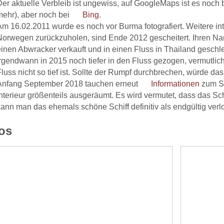
Der aktuelle Verbleib ist ungewiss, auf GoogleMaps ist es noch
mehr), aber noch bei
Bing
.
Am 16.02.2011 wurde es noch vor Burma fotografiert. Weitere
Norwegen zurückzuholen, sind Ende 2012 gescheitert. Ihren Nam
einen Abwracker verkauft und in einen Fluss in Thailand geschlep
irgendwann in 2015 noch tiefer in den Fluss gezogen, vermutlic
luss nicht so tief ist. Sollte der Rumpf durchbrechen, würde das
Anfang September 2018 tauchen erneut
Informationen
zum Sch
Interieur größenteils ausgeräumt. Es wird vermutet, dass das Sch
kann man das ehemals schöne Schiff definitiv als endgültig verl
os