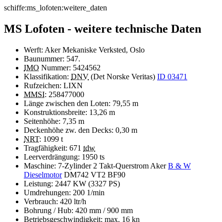
schiffe:ms_lofoten:weitere_daten
MS Lofoten - weitere technische Daten
Werft: Aker Mekaniske Verksted, Oslo
Baunummer: 547.
IMO
Nummer: 5424562
Klassifikation:
DNV
(Det Norske Veritas)
ID 03471
Rufzeichen: LIXN
MMSI
: 258477000
Länge zwischen den Loten: 79,55 m
Konstruktionsbreite: 13,26 m
Seitenhöhe: 7,35 m
Deckenhöhe zw. den Decks: 0,30 m
NRT
: 1099 t
Tragfähigkeit: 671
tdw
Leerverdrängung: 1950 ts
Maschine: 7-Zylinder 2 Takt-Querstrom Aker
B & W
Dieselmotor
DM742 VT2 BF90
Leistung: 2447 KW (3327 PS)
Umdrehungen: 200 1/min
Verbrauch: 420 ltr/h
Bohrung / Hub: 420 mm / 900 mm
Betriebsgeschwindigkeit: max. 16 kn