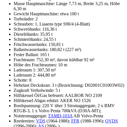
Masse Hauptmaschine: Länge 7,73 m, Breite 3,25 m, Höhe
6,30 m
Gewicht Hauptmaschine: etwa 100 t
Turbolader: 2
Schrauben: 1, Liaaens type S90/4 (4-Blatt)
Schweröltanks: 116,36 t
Dieselöltanks: 35,95 t
Schmieröltanks: 24,55 t
Frischwassertanks: 150,81 t
Ballastwassertanks: 180,82 t (227 m³)
Fester Ballast: 165 t
Frachtraum: 752,30 m³, davon kühlbar 92 m³
Höhe des Frachtraumes: 10 m
Laderaum 1: 307,50 m³
Laderaum 2: 444,80 m³
Schotte: 8
Hebelast Deckskran: 3 t (Bezeichnung: D02001C01003W02)
Zugkraft Verholwinde: 5 t
Hilfskessel Öl/Gas befeuert: AALBOR NO 2109
Hilfskessel Abgas erhitzt: AKER NO 1526
Bordspannung: 220 V über 3 Stromaggregate, 2 x BMV
RTGB-3, 1 x Volvo Penta 700kVA (D30A-MT);
Notstromaggregat:
TAMD-103A
AB Volvo-Penta
Reedereien:
VDS
(1964-1988);
FFR
(1988-1996);
OVDS
(1996-2006);
AS
(2006- )