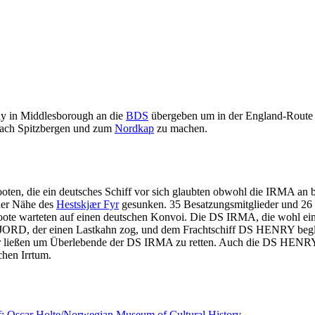
 in Middlesborough an die
BDS
übergeben um in der England-Route 
nach Spitzbergen und zum
Nordkap
zu machen.
.
en, die ein deutsches Schiff vor sich glaubten obwohl die IRMA an 
der Nähe des
Hestskjær Fyr
gesunken. 35 Besatzungsmitglieder und 26 P
ote warteten auf einen deutschen Konvoi. Die DS IRMA, die wohl einig
JORD, der einen Lastkahn zog, und dem Frachtschiff DS HENRY begl
ser ließen um Überlebende der DS IRMA zu retten. Auch die DS HENR
chen Irrtum.