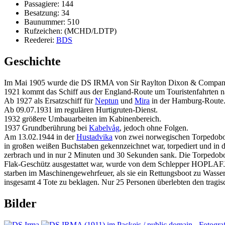
Passagiere: 144
Besatzung: 34
Baunummer: 510
Rufzeichen: (MCHD/LDTP)
Reederei:
BDS
Geschichte
Im Mai 1905 wurde die DS IRMA von Sir Raylton Dixon & Company
1921 kommt das Schiff aus der England-Route um Touristenfahrten 
Ab 1927 als Ersatzschiff für
Neptun
und
Mira
in der Hamburg-Route
Ab 09.07.1931 im regulären Hurtigruten-Dienst.
1932 größere Umbauarbeiten im Kabinenbereich.
1937 Grundberührung bei
Kabelvåg
, jedoch ohne Folgen.
Am 13.02.1944 in der
Hustadvika
von zwei norwegischen Torpedoboot
in großen weißen Buchstaben gekennzeichnet war, torpediert und in 
zerbrach und in nur 2 Minuten und 30 Sekunden sank. Die Torpedobo
Flak-Geschütz ausgestattet war, wurde von dem Schlepper HOPLAF
starben im Maschinengewehrfeuer, als sie ein Rettungsboot zu Was
insgesamt 4 Tote zu beklagen. Nur 25 Personen überlebten den tragis
Bilder