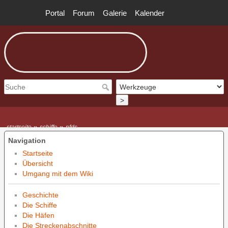
Portal
Forum
Galerie
Kalender
>
»
»
startseite
schiffe
nfds
Navigation
Startseite
Übersicht
Umgang mit dem Wiki
Geschichte
Die Schiffe
Die Häfen
Die Streckenabschnitte